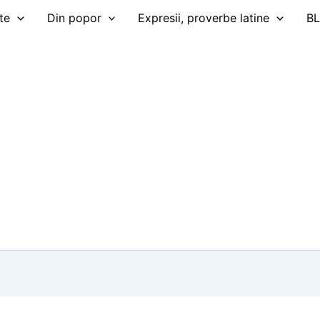
te
Din popor
Expresii, proverbe latine
B