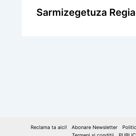
Sarmizegetuza Regia
BLOG
Misterele zidului dacic, o construcţie
Reclama ta aici!
Abonare Newsletter
Politi
Termeni și condiții
PUBLIC