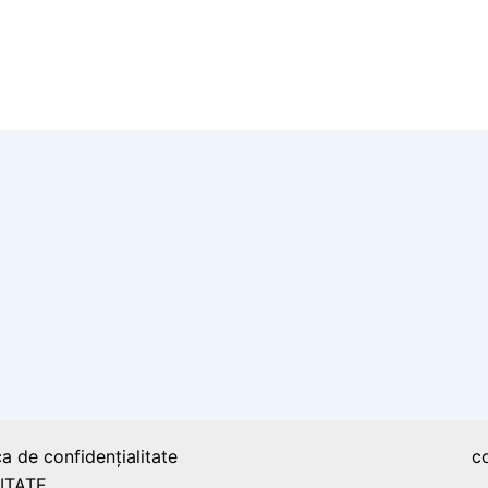
 unică în Europa
ca de confidențialitate
c
ITATE