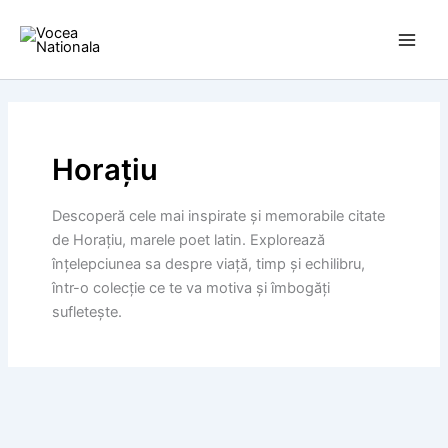
Skip
to
content
Horațiu
Descoperă cele mai inspirate și memorabile citate
de Horațiu, marele poet latin. Explorează
înțelepciunea sa despre viață, timp și echilibru,
într-o colecție ce te va motiva și îmbogăți
sufletește.