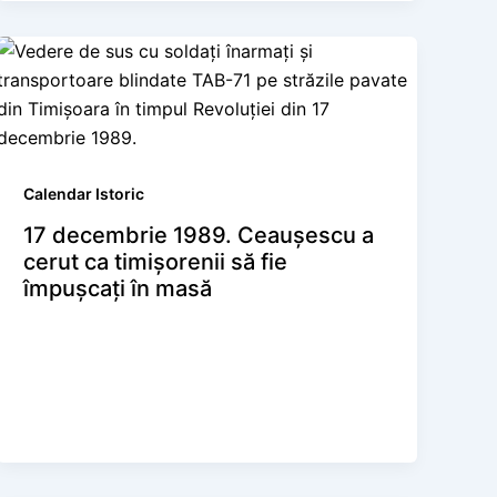
Calendar Istoric
17 decembrie 1989. Ceaușescu a
cerut ca timișorenii să fie
împușcați în masă