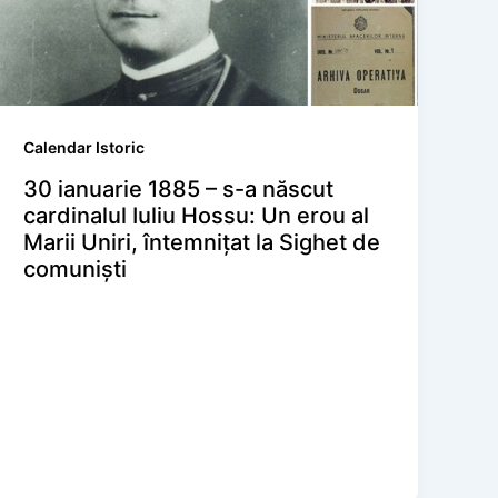
Calendar Istoric
30 ianuarie 1885 – s-a născut
cardinalul Iuliu Hossu: Un erou al
Marii Uniri, întemnițat la Sighet de
comuniști