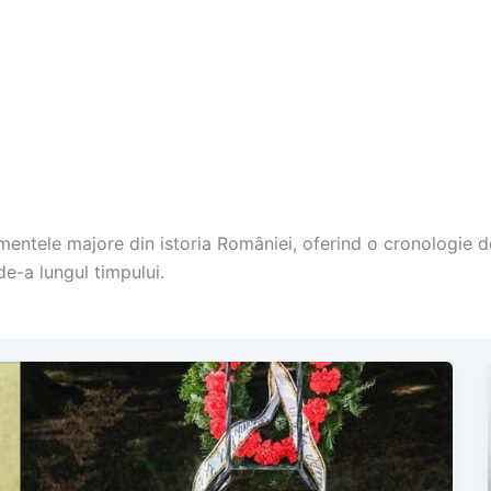
mentele majore din istoria României, oferind o cronologie de
de-a lungul timpului.