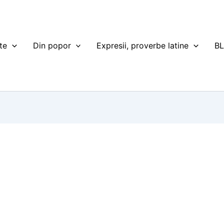
te
Din popor
Expresii, proverbe latine
B