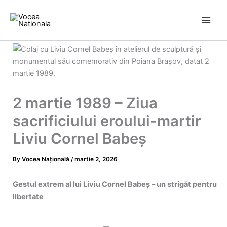
Skip
to
content
2 martie 1989 – Ziua
sacrificiului eroului-martir
Liviu Cornel Babeș
By
Vocea Națională
/
martie 2, 2026
Gestul extrem al lui Liviu Cornel Babeș – un strigăt pentru
libertate