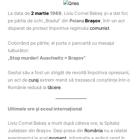
La data de
2 martie
1989
, Liviu Cornel Babeș și-a dat foc
pe pârtia de schi „Bradul” din
Poiana
Brașov
, într-un act
disperat de protest împotriva regimului
comunist
.
Coborând pe pârtie, el purta o pancartă cu mesajul
tulburător:
„Stop murder! Auschwitz = Brașov”
Gestul său a fost un strigăt de revoltă împotriva opresiunii,
un act de
curaj
extrem menit să trezească conștiințe într-o
Românie redusă la
tăcere
.
Ultimele ore și ecoul internațional
Liviu Cornel Babeș a murit după câteva ore, la Spitalul
Județean din Brașov. Deși presa din
România
nu a relatat
evenimentul la acel
moment
, informația a apărut rapid în