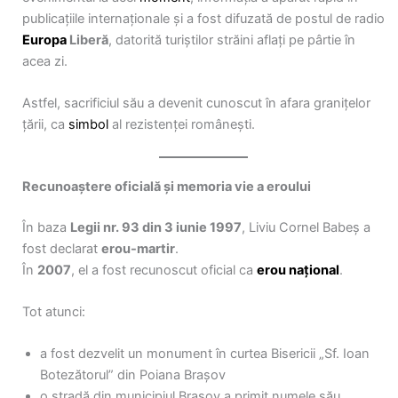
publicațiile internaționale și a fost difuzată de postul de radio
Europa
Liberă
, datorită turiștilor străini aflați pe pârtie în
acea zi.
Astfel, sacrificiul său a devenit cunoscut în afara granițelor
țării, ca
simbol
al rezistenței românești.
Recunoaștere oficială și memoria vie a eroului
În baza
Legii nr. 93 din 3 iunie 1997
, Liviu Cornel Babeș a
fost declarat
erou-martir
.
În
2007
, el a fost recunoscut oficial ca
erou național
.
Tot atunci:
a fost dezvelit un monument în curtea Bisericii „Sf. Ioan
Botezătorul” din Poiana Brașov
o stradă din municipiul Brașov a primit numele său