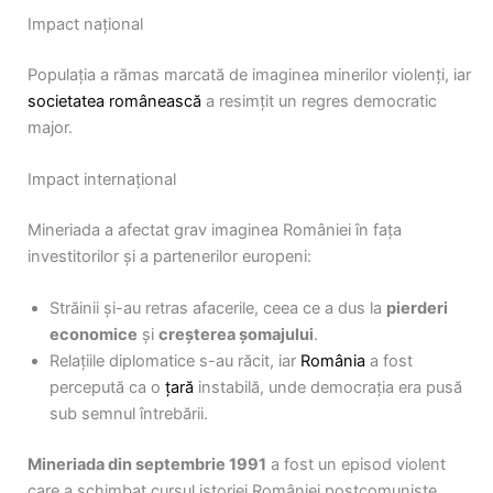
Impact național
Populația a rămas marcată de imaginea minerilor violenți, iar
societatea românească
a resimțit un regres democratic
major.
Impact internațional
Mineriada a afectat grav imaginea României în fața
investitorilor și a partenerilor europeni:
Străinii și-au retras afacerile, ceea ce a dus la
pierderi
economice
și
creșterea șomajului
.
Relațiile diplomatice s-au răcit, iar
România
a fost
percepută ca o
țară
instabilă, unde democrația era pusă
sub semnul întrebării.
Mineriada din septembrie 1991
a fost un episod violent
care a schimbat cursul istoriei României postcomuniste.