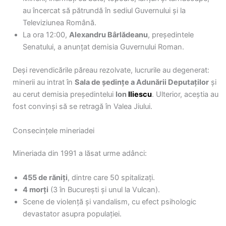
au încercat să pătrundă în sediul Guvernului și la
Televiziunea Română.
La ora 12:00,
Alexandru Bârlădeanu
, președintele
Senatului, a anunțat demisia Guvernului Roman.
Deși revendicările păreau rezolvate, lucrurile au degenerat:
minerii au intrat în
Sala de ședințe a Adunării Deputaților
și
au cerut demisia președintelui
Ion
Iliescu
. Ulterior, aceștia au
fost convinși să se retragă în Valea Jiului.
Consecințele mineriadei
Mineriada din 1991 a lăsat urme adânci:
455 de răniți
, dintre care 50 spitalizați.
4 morți
(3 în București și unul la Vulcan).
Scene de violență și vandalism, cu efect psihologic
devastator asupra populației.