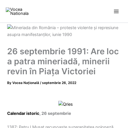
Skip
to
content
26 septembrie 1991: Are loc
a patra mineriadă, minerii
revin în Piața Victoriei
By
Vocea Națională
/
septembrie 26, 2022
Calendar istoric
, 26 septembrie
1387: Petru I Mușat recunoaște suzeranitatea poloneză