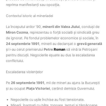
reprima manifestanți sau opoziția.
Contextul istoric al mineriadei
La începutul anilor ’90,
minerii din Valea Jiului
, conduși de
Miron Cozma
, reprezentau o forță socială și sindicală greu
de ignorat. Pe fondul problemelor economice și sociale, în
24 septembrie 1991
, minerii au declanșat o
grevă generală
și i-au cerut premierului
Petre
Roman
să vină la Petroșani
pentru discuții. Negocierile eșuate au dus la escaladarea
conflictului.
Escaladarea violențelor
Pe
26 septembrie 1991
, mii de mineri au ajuns la București
și au ocupat
Piața Victoriei
, cerând demisia Guvernului.
Negocierile cu ușile închise au fost tensionate.
Minerii, înarmați cu bâte, topoare, lanțuri și târnăcoape,