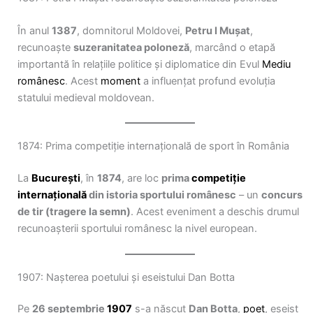
În anul
1387
, domnitorul Moldovei,
Petru I Mușat
,
recunoaște
suzeranitatea poloneză
, marcând o etapă
importantă în relațiile politice și diplomatice din Evul
Mediu
românesc
. Acest
moment
a influențat profund evoluția
statului medieval moldovean.
1874: Prima competiție internațională de sport în România
La
București
, în
1874
, are loc
prima
competiție
internațională
din istoria sportului românesc
– un
concurs
de tir (tragere la semn)
. Acest eveniment a deschis drumul
recunoașterii sportului românesc la nivel european.
1907: Nașterea poetului și eseistului Dan Botta
Pe
26 septembrie
1907
s-a născut
Dan Botta
,
poet
, eseist