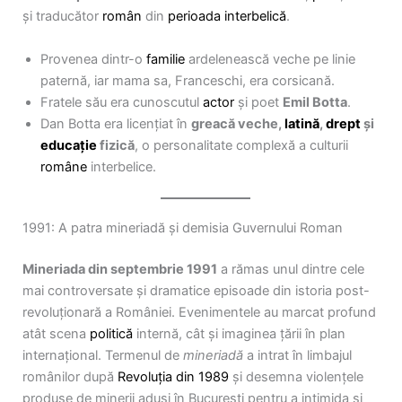
și traducător
român
din
perioada interbelică
.
Provenea dintr-o
familie
ardelenească veche pe linie
paternă, iar mama sa, Franceschi, era corsicană.
Fratele său era cunoscutul
actor
și poet
Emil Botta
.
Dan Botta era licențiat în
greacă veche,
latină
,
drept
și
educație
fizică
, o personalitate complexă a culturii
române
interbelice.
1991: A patra mineriadă și demisia Guvernului Roman
Mineriada din septembrie 1991
a rămas unul dintre cele
mai controversate și dramatice episoade din istoria post-
revoluționară a României. Evenimentele au marcat profund
atât scena
politică
internă, cât și imaginea țării în plan
internațional. Termenul de
mineriadă
a intrat în limbajul
românilor după
Revoluția din 1989
și desemna violențele
produse de minerii aduși în București pentru a intimida și