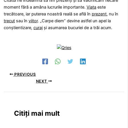
Citatul ne îndeamnă să fim prezenți și să valorificăm fiecare
moment fără a amâna lucrurile importante.
Viața
este
trecătoare, iar puterea noastră reală se află în
prezent
, nu în
trecut
sau în
viitor
. „Carpe diem” devine astfel un apel la
conștientizare,
curaj
și asumarea bucuriei de a trăi acum.
PREVIOUS
NEXT
Citiți mai mult