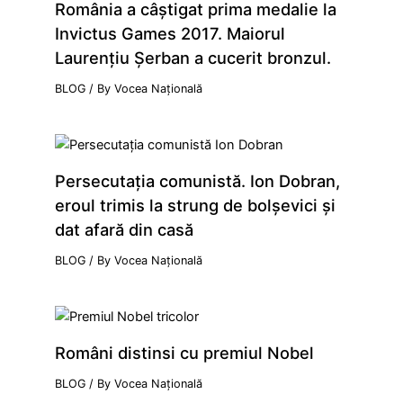
România a câştigat prima medalie la
Invictus Games 2017. Maiorul
Laurenţiu Şerban a cucerit bronzul.
BLOG
/ By
Vocea Națională
Persecutaţia comunistă. Ion Dobran,
eroul trimis la strung de bolşevici şi
dat afară din casă
BLOG
/ By
Vocea Națională
Români distinsi cu premiul Nobel
BLOG
/ By
Vocea Națională