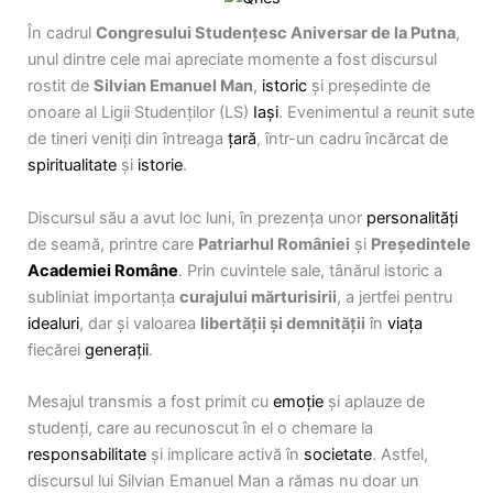
În cadrul
Congresului Studențesc Aniversar de la Putna
,
unul dintre cele mai apreciate momente a fost discursul
rostit de
Silvian Emanuel Man
,
istoric
și președinte de
onoare al Ligii Studenților (LS)
Iași
. Evenimentul a reunit sute
de tineri veniți din întreaga
țară
, într-un cadru încărcat de
spiritualitate
și
istorie
.
Discursul său a avut loc luni, în prezența unor
personalități
de seamă, printre care
Patriarhul României
și
Președintele
Academiei Române
. Prin cuvintele sale, tânărul istoric a
subliniat importanța
curajului mărturisirii
, a jertfei pentru
idealuri
, dar și valoarea
libertății și demnității
în
viața
fiecărei
generații
.
Mesajul transmis a fost primit cu
emoție
și aplauze de
studenți, care au recunoscut în el o chemare la
responsabilitate
și implicare activă în
societate
. Astfel,
discursul lui Silvian Emanuel Man a rămas nu doar un