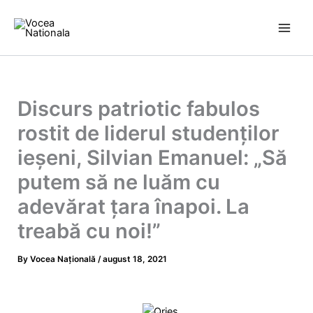
Skip
to
content
Discurs patriotic fabulos
rostit de liderul studenţilor
ieșeni, Silvian Emanuel: „Să
putem să ne luăm cu
adevărat țara înapoi. La
treabă cu noi!”
By
Vocea Națională
/
august 18, 2021