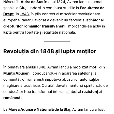
Născut în
Vidra de Sus
în anul 1824, Avram Iancu a urmat
școala la
Cluj
, unde și-a continuat studiile la
Facultatea de
Drept
. În
1848
, în plin context al mișcărilor revoluționare
europene, tânărul
avocat
a devenit un fervent susținător al
drepturilor românilor transilvăneni
, implicându-se activ în
lupta pentru libertate și
egalitate
națională.
Revoluția din 1848 și lupta moților
În primăvara anului 1848, Avram Iancu a mobilizat
moții din
Munții Apuseni
, conducându-i în apărarea satelor și a
comunităților românești împotriva abuzurilor autorităților
maghiare și austriece. Curajul, devotamentul și spiritul său de
conducător l-au transformat într-un
simbol
al
rezistenței
românești
.
La
Marea Adunare Națională de la Blaj
, Avram Iancu a fost