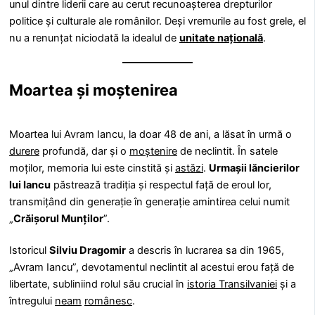
unul dintre liderii care au cerut recunoașterea drepturilor
politice și culturale ale românilor. Deși vremurile au fost grele, el
nu a renunțat niciodată la idealul de
unitate națională
.
Moartea și moștenirea
Moartea lui Avram Iancu, la doar 48 de ani, a lăsat în urmă o
durere
profundă, dar și o
moștenire
de neclintit. În satele
moților, memoria lui este cinstită și
astăzi
.
Urmașii lăncierilor
lui Iancu
păstrează tradiția și respectul față de eroul lor,
transmițând din generație în generație amintirea celui numit
„
Crăișorul Munților
”.
Istoricul
Silviu Dragomir
a descris în lucrarea sa din 1965,
„Avram Iancu”, devotamentul neclintit al acestui erou față de
libertate, subliniind rolul său crucial în
istoria Transilvaniei
și a
întregului
neam
românesc
.