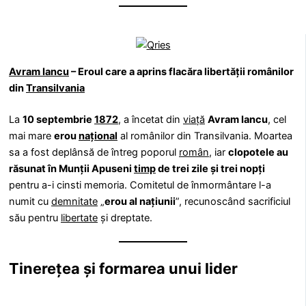
Avram Iancu
– Eroul care a aprins flacăra libertății românilor
din
Transilvania
La
10 septembrie
1872
, a încetat din
viață
Avram Iancu
, cel
mai mare
erou
național
al românilor din Transilvania. Moartea
sa a fost deplânsă de întreg poporul
român
, iar
clopotele au
răsunat în Munții Apuseni
timp
de trei zile și trei nopți
pentru a-i cinsti memoria. Comitetul de înmormântare l-a
numit cu
demnitate
„
erou al națiunii
”, recunoscând sacrificiul
său pentru
libertate
și dreptate.
Tinerețea și formarea unui lider