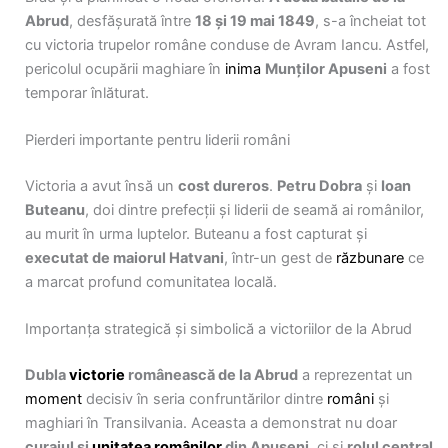
Abrud
, desfășurată între
18 și 19 mai 1849
, s-a încheiat tot
cu victoria trupelor române conduse de Avram Iancu. Astfel,
pericolul ocupării maghiare în
inima
Munților Apuseni
a fost
temporar înlăturat.
Pierderi importante pentru liderii români
Victoria a avut însă un
cost dureros
.
Petru Dobra
și
Ioan
Buteanu
, doi dintre prefecții și liderii de seamă ai românilor,
au murit în urma luptelor. Buteanu a fost capturat și
executat de maiorul Hatvani
, într-un gest de
răzbunare
ce
a marcat profund comunitatea locală.
Importanța strategică și simbolică a victoriilor de la Abrud
Dubla
victorie
românească de la Abrud
a reprezentat un
moment
decisiv în seria confruntărilor dintre
români
și
maghiari în Transilvania. Aceasta a demonstrat nu doar
curajul și
unitatea românilor
din Apuseni
, ci și
rolul central