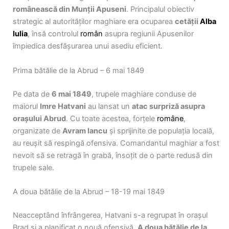
românească din Munții Apuseni
. Principalul obiectiv
strategic al autorităților maghiare era ocuparea
cetății
Alba
Iulia
, însă controlul
român
asupra regiunii Apusenilor
împiedica desfășurarea unui asediu eficient.
Prima bătălie de la Abrud – 6 mai 1849
Pe data de
6 mai 1849
, trupele maghiare conduse de
maiorul
Imre Hatvani
au lansat un
atac surpriză asupra
orașului Abrud
. Cu toate acestea, forțele
române
,
organizate de
Avram Iancu
și sprijinite de populația locală,
au reușit să respingă ofensiva. Comandantul maghiar a fost
nevoit să se retragă în grabă, însoțit de o parte redusă din
trupele sale.
A doua bătălie de la Abrud – 18-19 mai 1849
Neacceptând înfrângerea, Hatvani s-a regrupat în orașul
Brad și a planificat o nouă ofensivă.
A doua bătălie de la