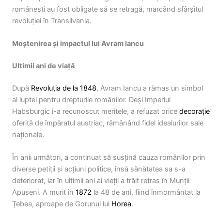
românești au fost obligate să se retragă, marcând sfârșitul
revoluției în Transilvania.
Moștenirea și impactul lui Avram Iancu
Ultimii ani de viață
După
Revoluția de la 1848
, Avram Iancu a rămas un simbol
al luptei pentru drepturile românilor. Deși Imperiul
Habsburgic i-a recunoscut meritele, a refuzat orice
decorație
oferită de împăratul austriac, rămânând fidel idealurilor sale
naționale.
În anii următori, a continuat să susțină cauza românilor prin
diverse petiții și acțiuni politice, însă sănătatea sa s-a
deteriorat, iar în ultimii ani ai vieții a trăit retras în Munții
Apuseni. A murit în
1872
la 48 de ani, fiind înmormântat la
Țebea, aproape de Gorunul lui
Horea
.