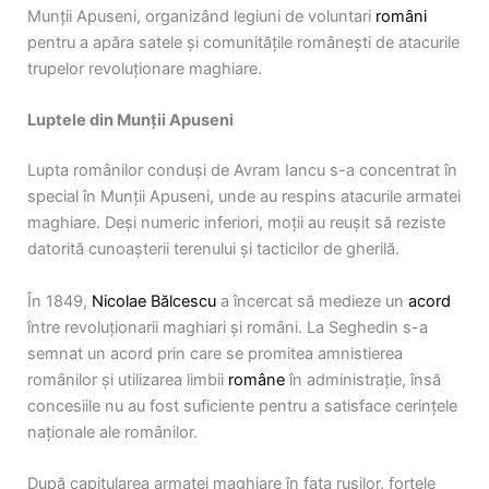
Munții Apuseni, organizând legiuni de voluntari
români
pentru a apăra satele și comunitățile românești de atacurile
trupelor revoluționare maghiare.
Luptele din Munții Apuseni
Lupta românilor conduși de Avram Iancu s-a concentrat în
special în Munții Apuseni, unde au respins atacurile armatei
maghiare. Deși numeric inferiori, moții au reușit să reziste
datorită cunoașterii terenului și tacticilor de gherilă.
În 1849,
Nicolae Bălcescu
a încercat să medieze un
acord
între revoluționarii maghiari și români. La Seghedin s-a
semnat un acord prin care se promitea amnistierea
românilor și utilizarea limbii
române
în administrație, însă
concesiile nu au fost suficiente pentru a satisface cerințele
naționale ale românilor.
După capitularea armatei maghiare în fața rușilor, forțele