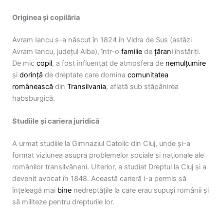
Originea și copilăria
Avram Iancu s-a născut în 1824 în Vidra de Sus (astăzi
Avram Iancu, județul Alba), într-o
familie
de
țărani
înstăriți.
De mic
copil
, a fost influențat de atmosfera de
nemulțumire
și
dorință
de dreptate care domina
comunitatea
românească
din
Transilvania
, aflată sub stăpânirea
habsburgică.
Studiile și cariera juridică
A urmat studiile la Gimnaziul Catolic din Cluj, unde și-a
format viziunea asupra problemelor sociale și naționale ale
românilor transilvăneni. Ulterior, a studiat Dreptul la Cluj și a
devenit avocat în 1848. Această carieră i-a permis să
înțeleagă mai
bine
nedreptățile la care erau supuși românii și
să militeze pentru drepturile lor.