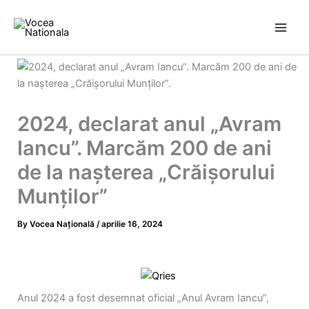
Skip
to
content
2024, declarat anul „Avram
Iancu”. Marcăm 200 de ani
de la nașterea „Crăișorului
Munților”
By
Vocea Națională
/
aprilie 16, 2024
Anul 2024 a fost desemnat oficial „Anul Avram Iancu”,