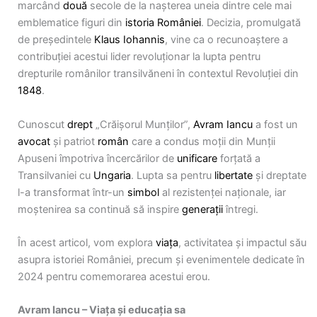
marcând
două
secole de la nașterea uneia dintre cele mai
emblematice figuri din
istoria României
. Decizia, promulgată
de președintele
Klaus Iohannis
, vine ca o recunoaștere a
contribuției acestui lider revoluționar la lupta pentru
drepturile românilor transilvăneni în contextul Revoluției din
1848
.
Cunoscut
drept
„Crăișorul Munților”,
Avram Iancu
a fost un
avocat
și patriot
român
care a condus moții din Munții
Apuseni împotriva încercărilor de
unificare
forțată a
Transilvaniei cu
Ungaria
. Lupta sa pentru
libertate
și dreptate
l-a transformat într-un
simbol
al rezistenței naționale, iar
moștenirea sa continuă să inspire
generații
întregi.
În acest articol, vom explora
viața
, activitatea și impactul său
asupra istoriei României, precum și evenimentele dedicate în
2024 pentru comemorarea acestui erou.
Avram Iancu – Viața și educația sa