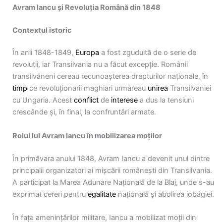
Avram Iancu și Revoluția Română din 1848
Contextul istoric
În anii 1848-1849,
Europa
a fost zguduită de o serie de
revoluții, iar Transilvania nu a făcut excepție. Românii
transilvăneni cereau recunoașterea drepturilor naționale, în
timp
ce revoluționarii maghiari urmăreau
unirea
Transilvaniei
cu Ungaria. Acest
conflict
de
interese
a dus la tensiuni
crescânde și, în final, la confruntări armate.
Rolul lui Avram Iancu în mobilizarea moților
În primăvara anului 1848, Avram Iancu a devenit unul dintre
principalii organizatori ai mișcării românești din Transilvania.
A participat la Marea Adunare Națională de la Blaj, unde s-au
exprimat cereri pentru
egalitate
națională și abolirea iobăgiei.
În fața amenințărilor militare, Iancu a mobilizat moții din