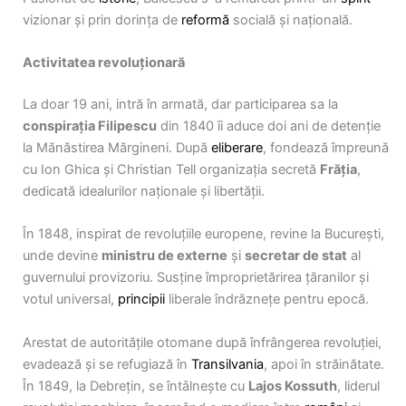
vizionar și prin dorința de
reformă
socială și națională.
Activitatea revoluționară
La doar 19 ani, intră în armată, dar participarea sa la
conspirația Filipescu
din 1840 îi aduce doi ani de detenție
la Mănăstirea Mărgineni. După
eliberare
, fondează împreună
cu Ion Ghica și Christian Tell organizația secretă
Frăția
,
dedicată idealurilor naționale și libertății.
În 1848, inspirat de revoluțiile europene, revine la București,
unde devine
ministru de externe
și
secretar de stat
al
guvernului provizoriu. Susține împroprietărirea țăranilor și
votul universal,
principii
liberale îndrăznețe pentru epocă.
Arestat de autoritățile otomane după înfrângerea revoluției,
evadează și se refugiază în
Transilvania
, apoi în străinătate.
În 1849, la Debrețin, se întâlnește cu
Lajos Kossuth
, liderul