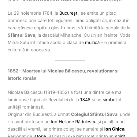
La 29 noiembrie 1784, la
București
, se emite un pitac
domnesc prin care toți egumenii erau obligați ca, în cazul în
care găsesc copii cu glas frumos, să-i trimită la școala de la
Sfântul Sava
, la dascălul Mihalache. Cu un an înainte, Vodă
Mihai Suțu înființase acolo o clasă de
muzică
– o premieră
culturală în epoca sa.
1852 – Moartea lui Nicolae Bălcescu, revoluționar și
istoric român
Nicolae Bălcescu (1819–1852) a fost una dintre cele mai
luminoase figuri ale Revoluției de la
1848
și un
simbol
al
unității românești.
Originar din București, a urmat
Colegiul Sfântul Sava
, unde
i-a avut profesori pe
Ion Heliade Rădulescu
și pe alți mari
dascăli ai vremii, iar printre colegi se număra și
Ion Ghica
.
Pasionat de
istorie
, Bălcescu s-a remarcat printr-un
spirit