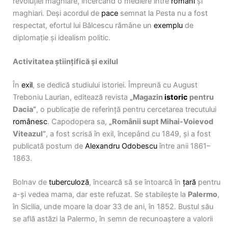
revoluției maghiare, încercând o mediere între
români
și
maghiari. Deși acordul de
pace
semnat la Pesta nu a fost
respectat, efortul lui Bălcescu rămâne un
exemplu
de
diplomație și idealism politic.
Activitatea științifică și exilul
În
exil
, se dedică studiului istoriei. Împreună cu August
Treboniu Laurian, editează revista
„Magazin
istoric
pentru
Dacia”
, o publicație de referință pentru cercetarea trecutului
românesc
. Capodopera sa,
„Românii supt Mihai-Voievod
Viteazul”
, a fost scrisă în exil, începând cu 1849, și a fost
publicată postum de
Alexandru Odobescu
între anii 1861–
1863.
Bolnav de
tuberculoză
, încearcă să se întoarcă în
țară
pentru
a-și vedea mama, dar este refuzat. Se stabilește la
Palermo
,
în Sicilia, unde moare la doar 33 de ani, în 1852. Bustul său
se află astăzi la Palermo, în semn de recunoaștere a valorii