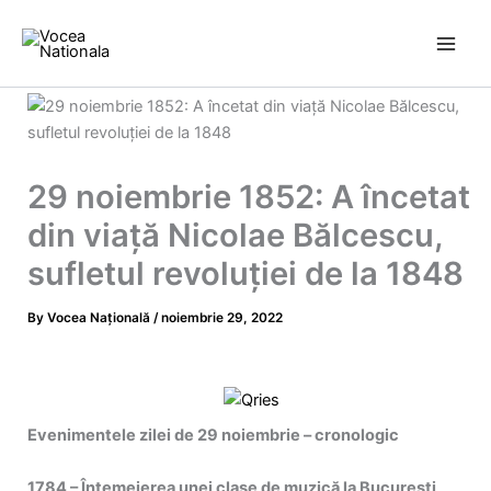
Skip
to
content
29 noiembrie 1852: A încetat
din viață Nicolae Bălcescu,
sufletul revoluţiei de la 1848
By
Vocea Națională
/
noiembrie 29, 2022
Evenimentele zilei de 29 noiembrie – cronologic
1784 – Întemeierea unei clase de muzică la București