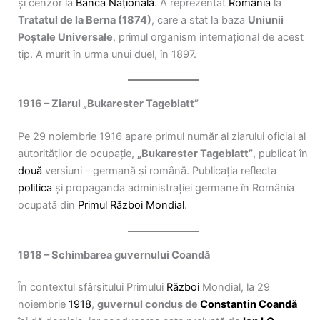
și cenzor la
Banca Națională
. A reprezentat
România
la
Tratatul de la Berna (1874)
, care a stat la baza
Uniunii
Poștale Universale
, primul organism internațional de acest
tip. A murit în urma unui duel, în 1897.
1916 – Ziarul „Bukarester Tageblatt”
Pe 29 noiembrie 1916 apare primul număr al ziarului oficial al
autorităților de ocupație,
„Bukarester Tageblatt”
, publicat în
două
versiuni – germană și română. Publicația reflecta
politica
și propaganda administrației germane în România
ocupată din
Primul Război Mondial
.
1918 – Schimbarea guvernului Coandă
În contextul sfârșitului Primului
Război
Mondial, la 29
noiembrie
1918
,
guvernul condus de
Constantin Coandă