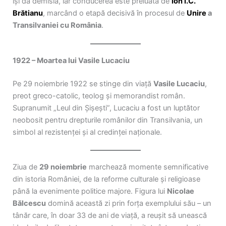
își dă demisia, iar conducerea este preluată de
Ion I.C.
Brătianu
, marcând o etapă decisivă în procesul de
Unire
a
Transilvaniei cu România
.
1922 – Moartea lui Vasile Lucaciu
Pe 29 noiembrie 1922 se stinge din viață
Vasile Lucaciu
,
preot greco-catolic, teolog și memorandist român.
Supranumit „Leul din Șișești”, Lucaciu a fost un luptător
neobosit pentru drepturile românilor din Transilvania, un
simbol al rezistenței și al credinței naționale.
Ziua de
29 noiembrie
marchează momente semnificative
din istoria României, de la reforme culturale și religioase
până la evenimente politice majore. Figura lui
Nicolae
Bălcescu
domină această zi prin forța exemplului său – un
tânăr care, în doar 33 de ani de viață, a reușit să unească