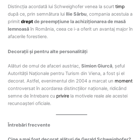
Distincția acordată lui Schweighofer venea la scurt
timp
după ce, prin semnătura lui
Ilie Sârbu
, compania acestuia a
primit
drept
de preempțiune la achiziționarea de masă
lemnoasă
în România, ceea ce i-a oferit un avantaj major în
afacerile forestiere.
Decorații și pentru alte personalități
Alături de omul de afaceri austriac,
Simion Giurcă
, șeful
Autorității Naționale pentru Turism din Viena, a fost și el
decorat. Astfel, evenimentul din 2004 a marcat un
moment
controversat în acordarea distincțiilor naționale, ridicând
semne de întrebare cu
privire
la motivele reale ale acestei
recunoașteri oficiale.
Întrebări frecvente
Cine a mai fost decorat alături de Gerald Schweighofer?