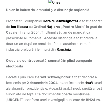
Un an în industria lemnului și o distincție națională
Proprietarul companiei
Gerald Schweighofer
a fost decorat
de
Ion Iliescu
cu
Ordinul
Național
„Pentru Merit” în grad de
Cavaler
în anul 2004, în ultimul său an de mandat ca
președinte al României. Această distincție a fost oferită la
doar un an după ce omul de afaceri austriac a intrat în
industria prelucrării lemnului din
România
.
O decizie controversată, semnată în plină campanie
electorală
Decretul prin care
Gerald Schweighofer
a fost decorat a
fost emis pe
2 decembrie 2004
, exact între cele
două
tururi
ale alegerilor prezidențiale. Această grabă neobișnuită a fost
subliniată de faptul că documentul poartă mențiunea
„URGENT”
, conform unei investigații publicate de
BN24.ro
.