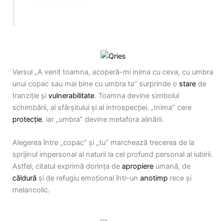
Versul „A venit toamna, acoperă-mi inima cu ceva, cu umbra
unui copac sau mai bine cu umbra ta” surprinde o
stare
de
tranziție și
vulnerabilitate
. Toamna devine simbolul
schimbării, al sfârșitului și al introspecției. „Inima” cere
protecție
, iar „umbra” devine metafora alinării.
Alegerea între „copac” și „tu” marchează trecerea de la
sprijinul impersonal al naturii la cel profund personal al iubirii.
Astfel, citatul exprimă dorința de
apropiere
umană, de
căldură
și de refugiu emoțional într-un
anotimp
rece și
melancolic.