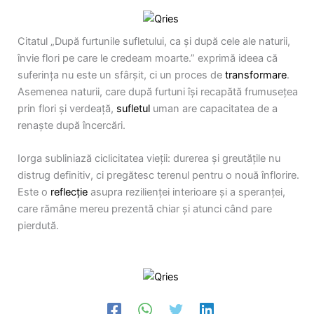
Citatul „După furtunile sufletului, ca și după cele ale naturii,
învie flori pe care le credeam moarte.” exprimă ideea că
suferința nu este un sfârșit, ci un proces de
transformare
.
Asemenea naturii, care după furtuni își recapătă frumusețea
prin flori și verdeață,
sufletul
uman are capacitatea de a
renaște după încercări.
Iorga subliniază ciclicitatea vieții: durerea și greutățile nu
distrug definitiv, ci pregătesc terenul pentru o nouă înflorire.
Este o
reflecție
asupra rezilienței interioare și a speranței,
care rămâne mereu prezentă chiar și atunci când pare
pierdută.