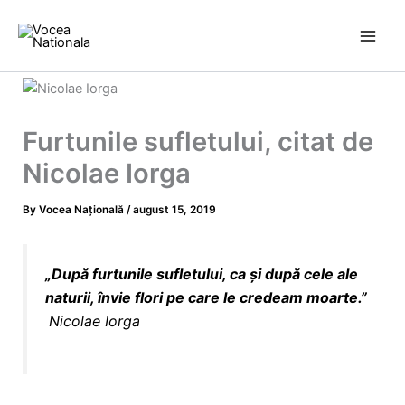
Skip
to
content
Furtunile sufletului, citat de
Nicolae Iorga
By
Vocea Națională
/
august 15, 2019
„După furtunile sufletului, ca și după cele ale
naturii, învie
flori
pe care le credeam
moarte
.”
Nicolae Iorga