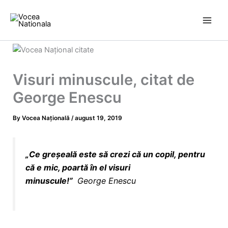
Skip
to
content
Visuri minuscule, citat de
George Enescu
By
Vocea Națională
/
august 19, 2019
„
Ce greşeală este să crezi că un
copil
, pentru
că e mic, poartă în el visuri
minuscule!
”
George
Enescu