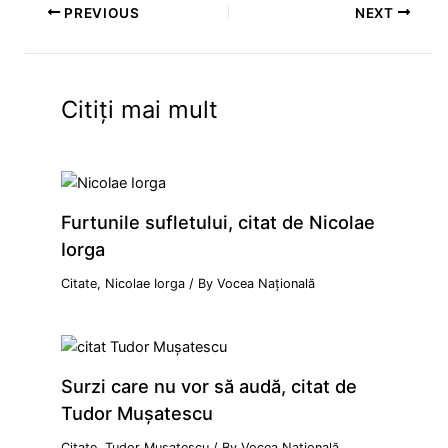
PREVIOUS
NEXT
Citiți mai mult
Furtunile sufletului, citat de Nicolae
Iorga
Citate
,
Nicolae Iorga
/ By
Vocea Națională
Surzi care nu vor să audă, citat de
Tudor Mușatescu
Citate
,
Tudor Mușatescu
/ By
Vocea Națională