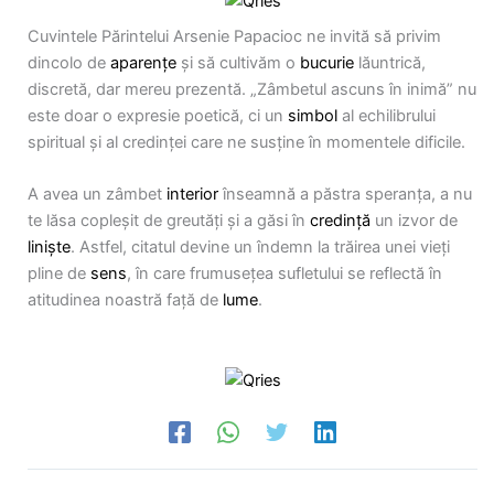
Cuvintele Părintelui Arsenie Papacioc ne invită să privim
dincolo de
aparențe
și să cultivăm o
bucurie
lăuntrică,
discretă, dar mereu prezentă. „Zâmbetul ascuns în inimă” nu
este doar o expresie poetică, ci un
simbol
al echilibrului
spiritual și al credinței care ne susține în momentele dificile.
A avea un zâmbet
interior
înseamnă a păstra speranța, a nu
te lăsa copleșit de greutăți și a găsi în
credință
un izvor de
liniște
. Astfel, citatul devine un îndemn la trăirea unei vieți
pline de
sens
, în care frumusețea sufletului se reflectă în
atitudinea noastră față de
lume
.