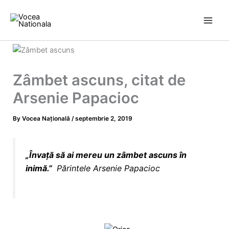
Skip
to
content
Zâmbet ascuns, citat de
Arsenie Papacioc
By
Vocea Națională
/
septembrie 2, 2019
„
Învață să ai mereu un zâmbet ascuns în
inimă
.
”
Părintele
Arsenie Papacioc