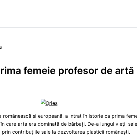
prima femeie profesor de artă
a românească
și europeană, a intrat în
istorie
ca prima
feme
în care arta era dominată de bărbați. De-a lungul vieții sal
 prin contribuțiile sale la dezvoltarea plasticii românești.