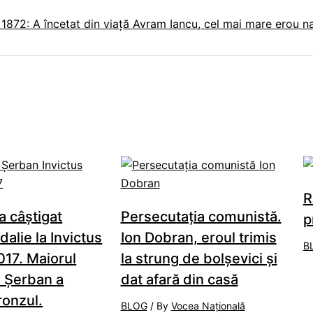
1872: A încetat din viață Avram Iancu, cel mai mare erou naț
R
a câştigat
Persecutaţia comunistă.
p
alie la Invictus
Ion Dobran, eroul trimis
B
17. Maiorul
la strung de bolşevici şi
u Şerban a
dat afară din casă
ronzul.
BLOG
/ By
Vocea Națională