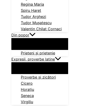
Regina Maria
Spiru Haret
Tudor Arghezi
Tudor Mușatescu
Valentin Chilat Cornaci
Din popor
Prieteni și prietenie
Expresii, proverbe latine
Proverbe și zicători
Cicero
Horațiu
Seneca
Virgiliu