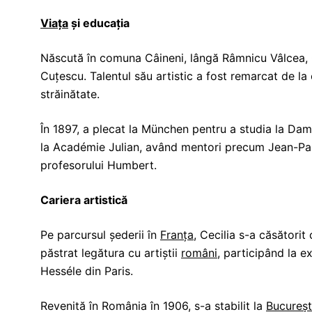
Viața
și educația
Născută în comuna Câineni, lângă Râmnicu Vâlcea, 
Cuțescu. Talentul său artistic a fost remarcat de l
străinătate.
În 1897, a plecat la München pentru a studia la Dam
la Académie Julian, având mentori precum Jean-Paul
profesorului Humbert.
Cariera artistică
Pe parcursul șederii în
Franța
, Cecilia s-a căsătorit
păstrat legătura cu artiștii
români
, participând la e
Hesséle din Paris.
Revenită în România în 1906, s-a stabilit la
Bucureșt