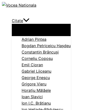
Skip
Search
to
content
Citate
Adrian Pintea
Bogdan Petriceicu Haşdeu
Constantin Brâncuși
Corneliu Coposu
Emil Cioran
Gabriel Liiceanu
George Enescu
Grigore Vieru
Horațiu Mălăele
Ioan Slavici
Ion I.C. Brătianu
Ion Heliade-Rădulescu