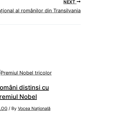
NEXT
ional al românilor din Transilvania
omâni distinsi cu
remiul Nobel
LOG
/ By
Vocea Națională