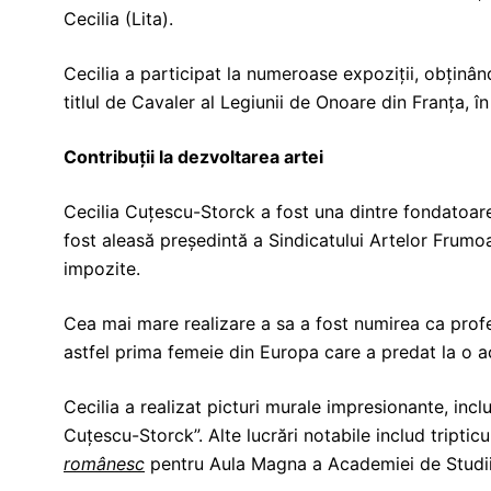
Cecilia (Lita).
Cecilia a participat la numeroase expoziții, obținân
titlul de Cavaler al Legiunii de Onoare din Franța, î
Contribuții la dezvoltarea artei
Cecilia Cuțescu-Storck a fost una dintre fondatoare
fost aleasă președintă a Sindicatului Artelor Fru
impozite.
Cea mai mare realizare a sa a fost numirea ca profe
astfel prima femeie din Europa care a predat la o 
Cecilia a realizat picturi murale impresionante, incl
Cuțescu-Storck”. Alte lucrări notabile includ triptic
românesc
pentru Aula Magna a Academiei de Studii