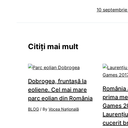
10 septembrie 
Citiți mai mult
Dobrogea, fruntaşă la
România 
eoliene. Cel mai mare
prima med
parc eolian din România
Games 20
BLOG
/ By
Vocea Națională
Laurenţi
cucerit b