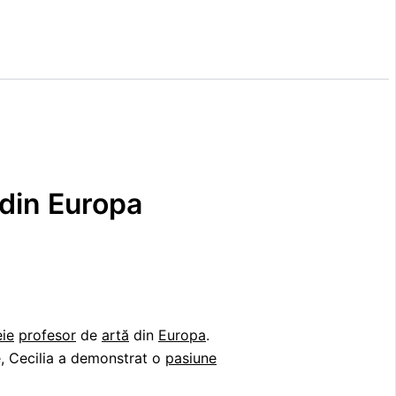
 din Europa
ie
profesor
de
artă
din
Europa
.
e, Cecilia a demonstrat o
pasiune