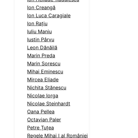
Ion Creangă
Ion Luca Caragiale
Ion Rațiu
Iuliu Maniu
Iustin Pârvu
Leon Dănăilă
Marin Preda
Marin Sorescu
Mihai Eminescu
Mircea Eliade
Nichita Stănescu
Nicolae Iorga
Nicolae Steinhardt
Oana Pellea
Octavian Paler
Petre Țuțea
Regele Mihai I al României