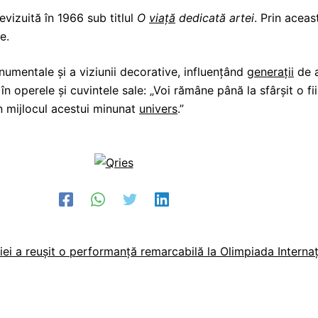
revizuită în 1966 sub titlul
O
viață
dedicată artei
. Prin aceas
e.
numentale și a viziunii decorative, influențând
generații
de a
în operele și cuvintele sale: „Voi rămâne până la sfârșit o f
în mijlocul acestui minunat
univers
.”
ei a reușit o performanță remarcabilă la Olimpiada Interna