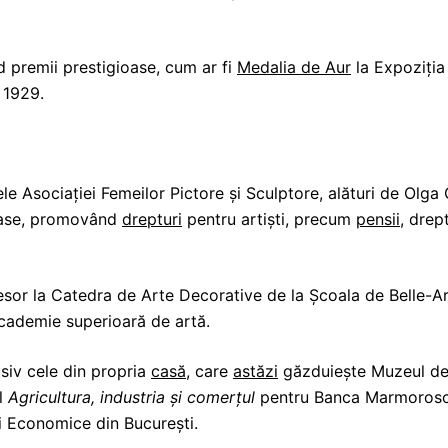
d premii prestigioase, cum ar fi
Medalia de Aur
la Expoziția 
n 1929.
le Asociației Femeilor Pictore și Sculptore, alături de Olga
moase, promovând
drepturi
pentru artiști, precum
pensii
, drep
sor la Catedra de Arte Decorative de la Școala de Belle-Art
academie superioară de artă.
usiv cele din propria
casă
, care
astăzi
găzduiește Muzeul de 
ul
Agricultura, industria și comerțul
pentru Banca Marmorosc
 Economice din București.