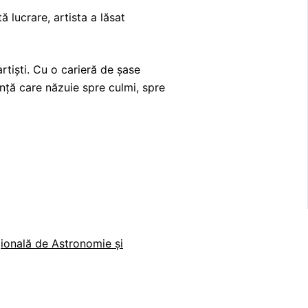
tă lucrare, artista a lăsat
rtiști. Cu o carieră de șase
iință care năzuie spre culmi, spre
țională de Astronomie și