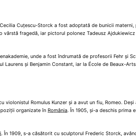
Cecilia Cuțescu-Storck a fost adoptată de bunicii materni
a o vârstă fragedă, iar pictorul polonez Tadeusz Ajdukiewic
enakademie, unde a fost îndrumată de profesorii Fehr și Sch
 Laurens și Benjamin Constant, iar la École de Beaux-Arts
 cu violonistul Romulus Kunzer și a avut un fiu, Romeo. Deși 
xpoziții organizate în
România
. În 1905, și-a deschis prima 
i
. În 1909, s-a căsătorit cu sculptorul Frederic Storck, av