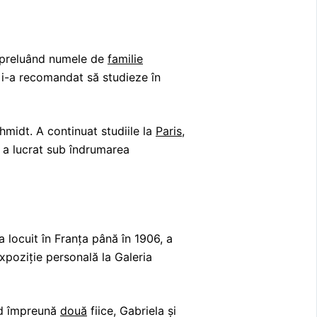
, preluând numele de
familie
z i-a recomandat să studieze în
midt. A continuat studiile la
Paris
,
 a lucrat sub îndrumarea
a locuit în Franța până în 1906, a
expoziție personală la Galeria
ând împreună
două
fiice, Gabriela și