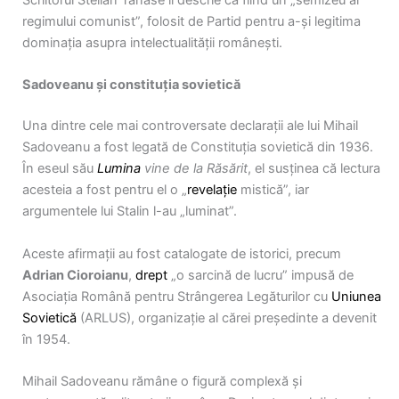
Scriitorul Stelian Tănase îl descrie ca fiind un „semizeu al
regimului comunist”, folosit de Partid pentru a-și legitima
dominația asupra intelectualității românești.
Sadoveanu și constituția sovietică
Una dintre cele mai controversate declarații ale lui Mihail
Sadoveanu a fost legată de Constituția sovietică din 1936.
În eseul său
Lumina
vine de la Răsărit
, el susținea că lectura
acesteia a fost pentru el o „
revelație
mistică”, iar
argumentele lui Stalin l-au „luminat”.
Aceste afirmații au fost catalogate de istorici, precum
Adrian Cioroianu
,
drept
„o sarcină de lucru” impusă de
Asociația Română pentru Strângerea Legăturilor cu
Uniunea
Sovietică
(ARLUS), organizație al cărei președinte a devenit
în 1954.
Mihail Sadoveanu rămâne o figură complexă și