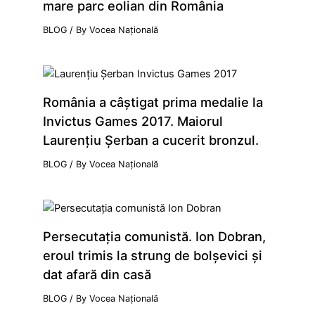
mare parc eolian din România
BLOG
/ By
Vocea Națională
România a câştigat prima medalie la
Invictus Games 2017. Maiorul
Laurenţiu Şerban a cucerit bronzul.
BLOG
/ By
Vocea Națională
Persecutaţia comunistă. Ion Dobran,
eroul trimis la strung de bolşevici şi
dat afară din casă
BLOG
/ By
Vocea Națională