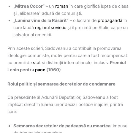
„Mitrea Cocor”
– un
roman
în care glorifică lupta de clasă
și „eliberarea” adusă de comuniști.
„Lumina vine de la Răsărit”
– o lucrare de
propagandă
în
care laudă
regimul sovietic
și îl prezintă pe Stalin ca pe un
salvator al omenirii.
Prin aceste scrieri, Sadoveanu a contribuit la promovarea
ideologiei comuniste, motiv pentru care a fost recompensat
cu premii de
stat
și distincții internaționale, inclusiv
Premiul
Lenin pentru
pace
(1960)
.
Rolul politic și semnarea decretelor de condamnare
Ca președinte al Adunării Deputaților, Sadoveanu a fost
implicat direct în luarea unor decizii politice majore, printre
care:
Semnarea decretelor de pedeapsă cu moartea
, impuse
de tribunalele comuniste.