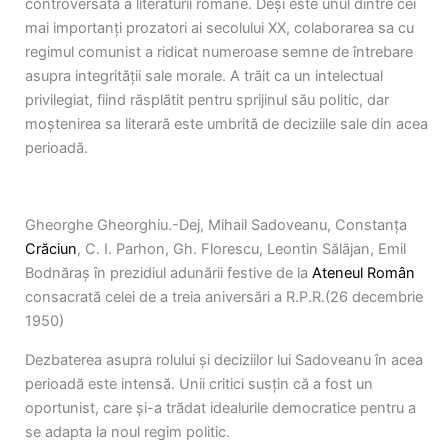
controversată a literaturii române. Deși este unul dintre cei
mai importanți prozatori ai secolului XX, colaborarea sa cu
regimul comunist a ridicat numeroase semne de întrebare
asupra integrității sale morale. A trăit ca un intelectual
privilegiat, fiind răsplătit pentru sprijinul său politic, dar
moștenirea sa literară este umbrită de deciziile sale din acea
perioadă.
Gheorghe Gheorghiu.-Dej, Mihail Sadoveanu, Constanţa
Crăciun
, C. I. Parhon, Gh. Florescu, Leontin Sălăjan, Emil
Bodnăraş în prezidiul adunării festive de la
Ateneul Român
consacrată celei de a treia aniversări a R.P.R.(26 decembrie
1950)
Dezbaterea asupra rolului și deciziilor lui Sadoveanu în acea
perioadă este intensă. Unii critici susțin că a fost un
oportunist, care și-a trădat idealurile democratice pentru a
se adapta la noul regim politic.