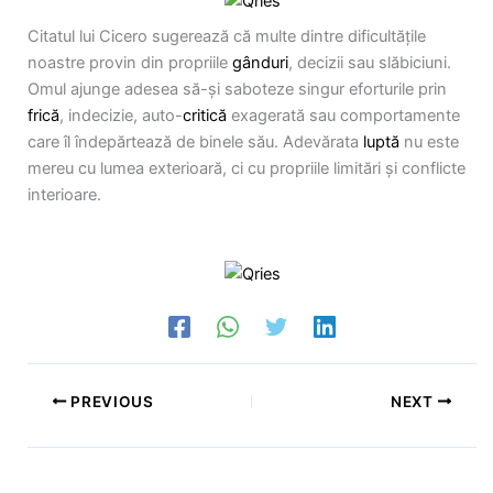
Citatul lui Cicero sugerează că multe dintre dificultăţile
noastre provin din propriile
gânduri
, decizii sau slăbiciuni.
Omul ajunge adesea să-şi saboteze singur eforturile prin
frică
, indecizie, auto-
critică
exagerată sau comportamente
care îl îndepărtează de binele său. Adevărata
luptă
nu este
mereu cu lumea exterioară, ci cu propriile limitări şi conflicte
interioare.
PREVIOUS
NEXT