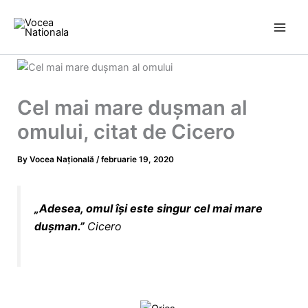
Skip
to
content
Cel mai mare dușman al
omului, citat de Cicero
By
Vocea Națională
/
februarie 19, 2020
„
Adesea, omul îşi este singur cel mai mare
duşman.
”
Cicero