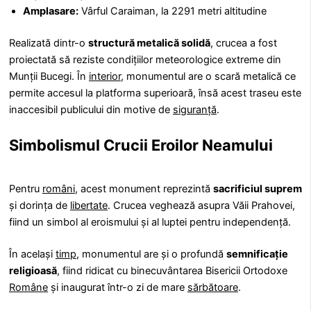
Amplasare:
Vârful Caraiman, la 2291 metri altitudine
Realizată dintr-o
structură metalică solidă
, crucea a fost
proiectată să reziste condițiilor meteorologice extreme din
Munții Bucegi. În
interior
, monumentul are o scară metalică ce
permite accesul la platforma superioară, însă acest traseu este
inaccesibil publicului din motive de
siguranță
.
Simbolismul Crucii Eroilor Neamului
Pentru
români
, acest monument reprezintă
sacrificiul suprem
și dorința de
libertate
. Crucea veghează asupra Văii Prahovei,
fiind un simbol al eroismului și al luptei pentru independență.
În același
timp
, monumentul are și o profundă
semnificație
religioasă
, fiind ridicat cu binecuvântarea Bisericii Ortodoxe
Române
și inaugurat într-o zi de mare
sărbătoare
.