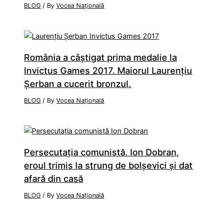
BLOG
/ By
Vocea Națională
România a câştigat prima medalie la
Invictus Games 2017. Maiorul Laurenţiu
Şerban a cucerit bronzul.
BLOG
/ By
Vocea Națională
Persecutaţia comunistă. Ion Dobran,
eroul trimis la strung de bolşevici şi dat
afară din casă
BLOG
/ By
Vocea Națională