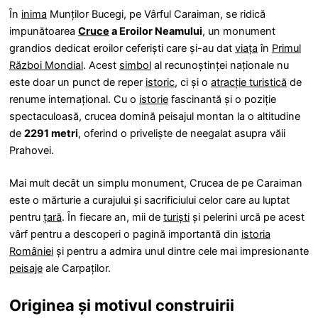
În
inima
Munților Bucegi, pe Vârful Caraiman, se ridică
impunătoarea
Cruce
a Eroilor Neamului
, un monument
grandios dedicat eroilor ceferiști care și-au dat
viața
în
Primul
Război Mondial
. Acest
simbol
al recunoștinței naționale nu
este doar un punct de reper
istoric
, ci și o
atracție turistică
de
renume internațional. Cu o
istorie
fascinantă și o poziție
spectaculoasă, crucea domină peisajul montan la o altitudine
de
2291 metri
, oferind o priveliște de neegalat asupra văii
Prahovei.
Mai mult decât un simplu monument, Crucea de pe Caraiman
este o mărturie a curajului și sacrificiului celor care au luptat
pentru
țară
. În fiecare an, mii de
turiști
și pelerini urcă pe acest
vârf pentru a descoperi o pagină importantă din
istoria
României
și pentru a admira unul dintre cele mai impresionante
peisaje
ale Carpaților.
Originea și motivul construirii