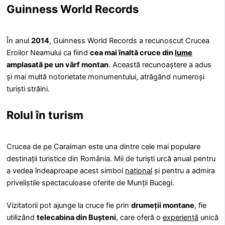
Guinness World Records
În anul
2014
, Guinness World Records a recunoscut Crucea
Eroilor Neamului ca fiind
cea mai înaltă cruce din
lume
amplasată pe un vârf montan
. Această recunoaștere a adus
și mai multă notorietate monumentului, atrăgând numeroși
turiști străini.
Rolul în turism
Crucea de pe Caraiman este una dintre cele mai populare
destinații turistice din România. Mii de turiști urcă anual pentru
a vedea îndeaproape acest simbol
național
și pentru a admira
priveliștile spectaculoase oferite de Munții Bucegi.
Vizitatorii pot ajunge la cruce fie prin
drumeții montane
, fie
utilizând
telecabina din Bușteni
, care oferă o
experiență
unică