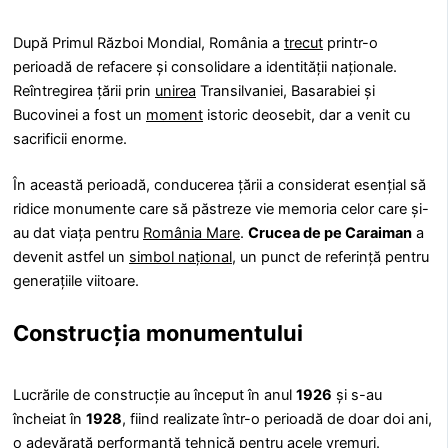
După Primul Război Mondial, România a
trecut
printr-o
perioadă de refacere și consolidare a identității naționale.
Reîntregirea țării prin
unirea
Transilvaniei, Basarabiei și
Bucovinei a fost un
moment
istoric deosebit, dar a venit cu
sacrificii enorme.
În această perioadă, conducerea țării a considerat esențial să
ridice monumente care să păstreze vie memoria celor care și-
au dat viața pentru
România Mare
.
Crucea de pe Caraiman
a
devenit astfel un
simbol național
, un punct de referință pentru
generațiile viitoare.
Construcția monumentului
Lucrările de construcție au început în anul
1926
și s-au
încheiat în
1928
, fiind realizate într-o perioadă de doar doi ani,
o adevărată
performanță
tehnică pentru acele vremuri.