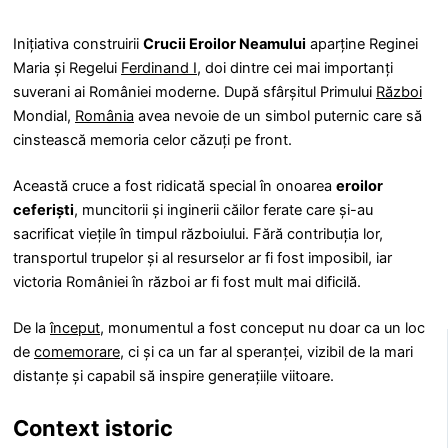
Inițiativa construirii
Crucii Eroilor Neamului
aparține Reginei
Maria și Regelui
Ferdinand I
, doi dintre cei mai importanți
suverani ai României moderne. După sfârșitul Primului
Război
Mondial,
România
avea nevoie de un simbol puternic care să
cinstească memoria celor căzuți pe front.
Această cruce a fost ridicată special în onoarea
eroilor
ceferiști
, muncitorii și inginerii căilor ferate care și-au
sacrificat viețile în timpul războiului. Fără contribuția lor,
transportul trupelor și al resurselor ar fi fost imposibil, iar
victoria României în război ar fi fost mult mai dificilă.
De la
început
, monumentul a fost conceput nu doar ca un loc
de
comemorare
, ci și ca un far al speranței, vizibil de la mari
distanțe și capabil să inspire generațiile viitoare.
Context istoric