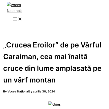
Skip
to
content
„Crucea Eroilor” de pe Vârful
Caraiman, cea mai înaltă
cruce din lume amplasată pe
un vârf montan
By
Vocea Națională
/
aprilie 30, 2024