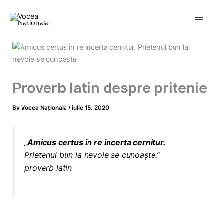
Skip
to
content
Proverb latin despre pritenie
By
Vocea Națională
/
iulie 15, 2020
„
Amicus certus in re incerta cernitur.
Prietenul bun la nevoie se cunoaște.”
proverb
latin