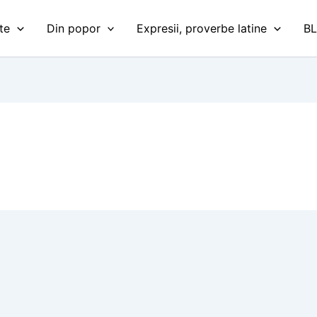
te
Din popor
Expresii, proverbe latine
B