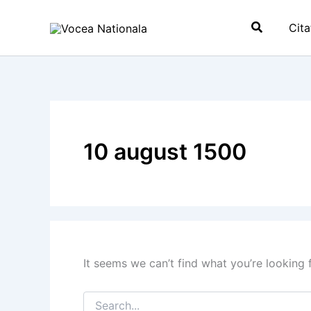
Skip
Search
to
Cita
content
10 august 1500
It seems we can’t find what you’re looking 
Search