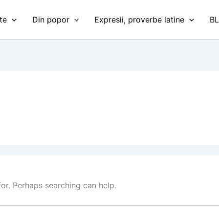
te
Din popor
Expresii, proverbe latine
B
for. Perhaps searching can help.