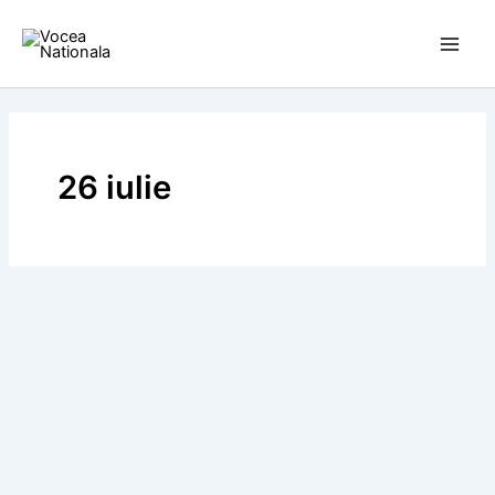
Skip
to
content
26 iulie