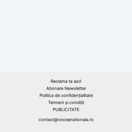
Calendar Istoric
26 iulie 1921: Intră în vigoare Tratatul de la
Trianon. Recunoașterea pe plan
internațional a
unirii Transilvaniei, Banatului, Crișanei și Ma
ramureșului cu România
Reclama ta aici!
Abonare Newsletter
Politica de confidențialitate
Termeni și condiții
PUBLICITATE
contact@voceanationala.ro