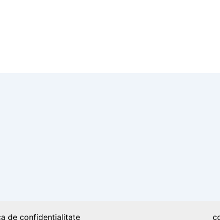
i cu Regatul României, un moment istoric
ca de confidențialitate
c