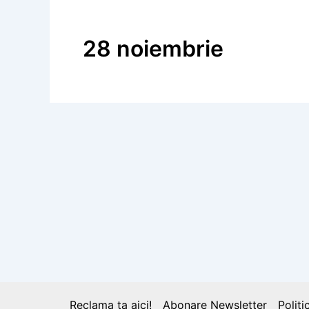
28 noiembrie
Calendar Istoric
28 noiembrie 1918 – Unirea Bucovine
de reîntregire națională
Reclama ta aici!
Abonare Newsletter
Politi