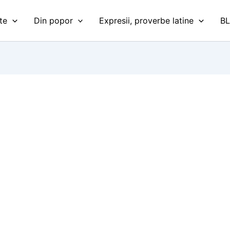
te
Din popor
Expresii, proverbe latine
B