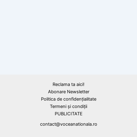
29 mai, Ziua Eroilor: Cinstirea celor căzuți
pentru credință, libertate și neam
Reclama ta aici!
Abonare Newsletter
Politica de confidențialitate
Termeni și condiții
PUBLICITATE
contact@voceanationala.ro