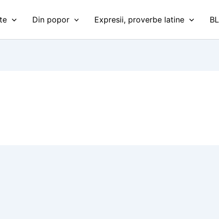
te
Din popor
Expresii, proverbe latine
B