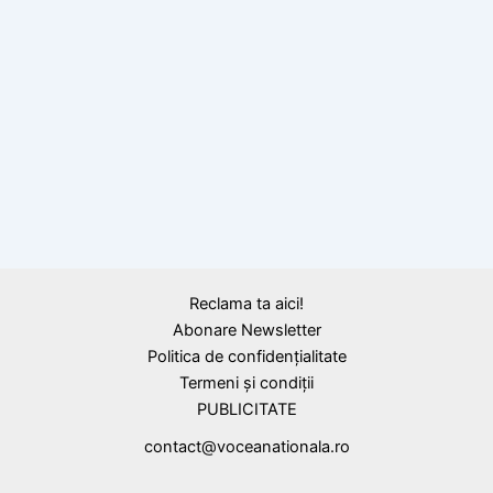
Omul și încercarea, citat de Ion Luca
Caragiale
Mircea Eliade
Cea mai preţioasă călătorie este aceea
către sufletul nostru, citat de Mircea Eliade
Reclama ta aici!
Abonare Newsletter
Politica de confidențialitate
Termeni și condiții
PUBLICITATE
contact@voceanationala.ro