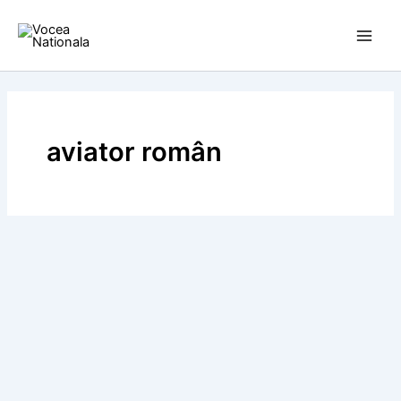
Skip
to
content
aviator român
BLOG