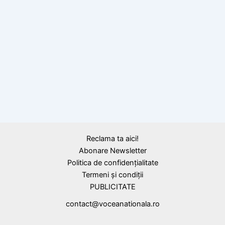
Persecutaţia comunistă. Ion Dobran, eroul
trimis la strung de bolşevici şi dat afară din
casă
Reclama ta aici!
Abonare Newsletter
Politica de confidențialitate
Termeni și condiții
PUBLICITATE
contact@voceanationala.ro