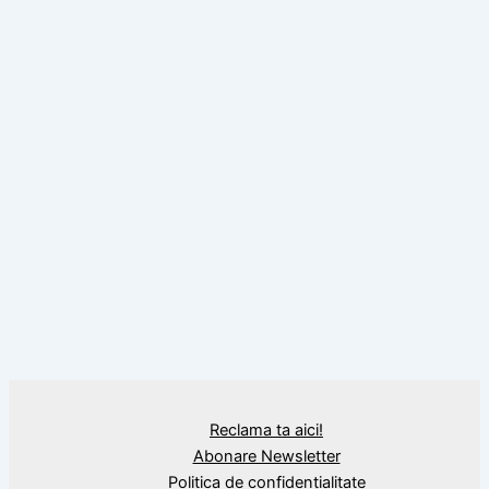
,
Citate
Constantin Brâncuși
Povârnişul pierzaniei, citat de Constantin
Brâncuşi
,
Citate
Nicolae Steinhardt
Răul și binele, citat de Nicolae Steinhardt
Reclama ta aici!
Abonare Newsletter
Politica de confidențialitate