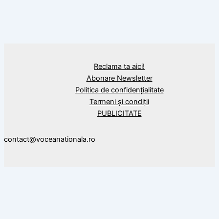
BLOG
Tradiţional românesc. Ciorbă de burtă
ardelenească
Reclama ta aici!
Abonare Newsletter
Politica de confidențialitate
Termeni și condiții
PUBLICITATE
contact@voceanationala.ro