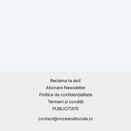
,
Citate
Nicolae Steinhardt
Cum ne-a cerut Hristos, citat de Nicolae
Steinhardt
,
Cicero
Expresii, proverbe latine
O inimă de aur, citat de Cicero
Reclama ta aici!
Abonare Newsletter
Politica de confidențialitate
Termeni și condiții
PUBLICITATE
contact@voceanationala.ro