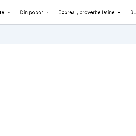
te
Din popor
Expresii, proverbe latine
B