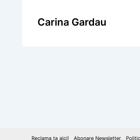
Carina Gardau
BLOG
Anunț umanitar: Ajutor pentru Carina 
de cancer
Reclama ta aici!
Abonare Newsletter
Politi