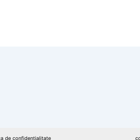
Gardau, o fetiță de trei ani care suferă
ca de confidențialitate
c