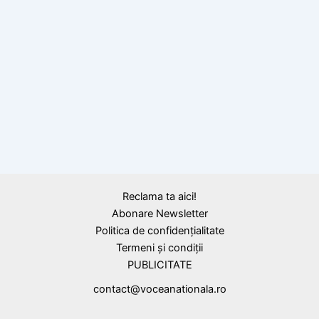
BLOG
Cristian Mungiu, decorat de statul francez.
Felicitări!
Reclama ta aici!
Abonare Newsletter
Politica de confidențialitate
Termeni și condiții
PUBLICITATE
contact@voceanationala.ro