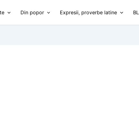
te
Din popor
Expresii, proverbe latine
B