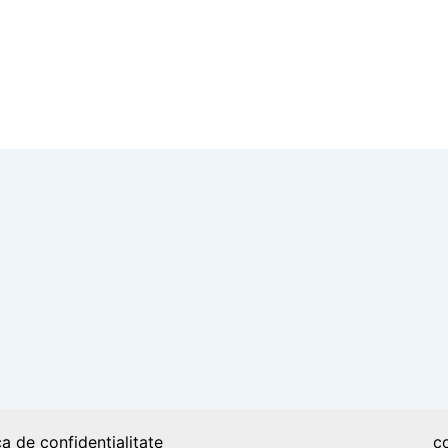
Clara Haskil, un geniu al pianisticii
ca de confidențialitate
c