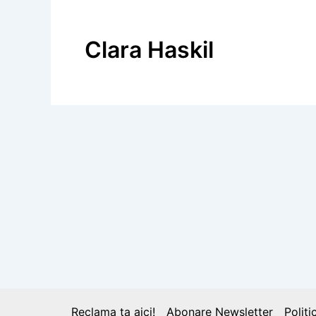
Clara Haskil
Calendar Istoric
7 decembrie 1960: A încetat din viață 
universale
Reclama ta aici!
Abonare Newsletter
Politi