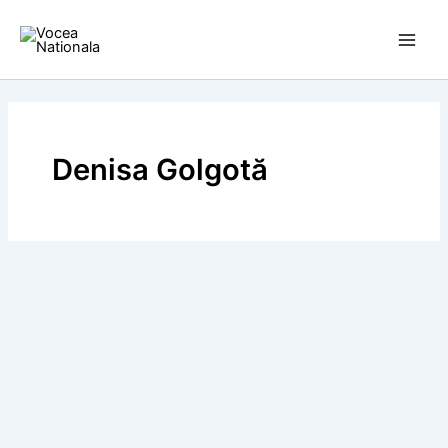
Skip
to
content
Denisa Golgotă
BLOG