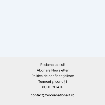
Denisa Golgotă, ARGINT și BRONZ în câteva
ore la Campionatele Europene de
Gimnastică de la Glasgow
Reclama ta aici!
Abonare Newsletter
Politica de confidențialitate
Termeni și condiții
PUBLICITATE
contact@voceanationala.ro