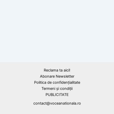
Calendar Istoric
17 martie 1941: A încetat din viață Nicolae
Titulescu, cel mai strălucit diplomat al
României
Reclama ta aici!
Abonare Newsletter
Politica de confidențialitate
Termeni și condiții
PUBLICITATE
contact@voceanationala.ro