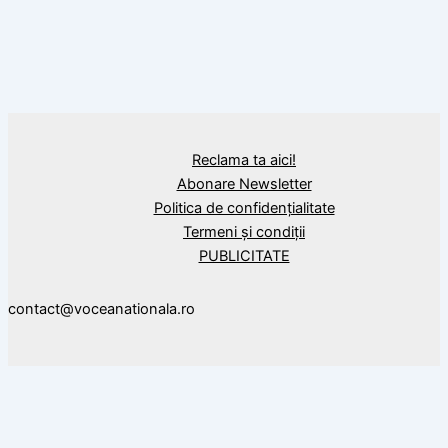
Descoperă România
Platoul Vârtoapelor sau „dumbrava
minunată” a dacilor din Munţii Orăştiei
Reclama ta aici!
Abonare Newsletter
Politica de confidențialitate
Termeni și condiții
PUBLICITATE
contact@voceanationala.ro