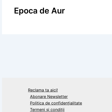
Epoca de Aur
BLOG
România lui Ceaușescu: Occidentul, șocat d
Reclama ta aici!
Abonare Newsletter
Politica de confidențialitate
Termeni și condiții