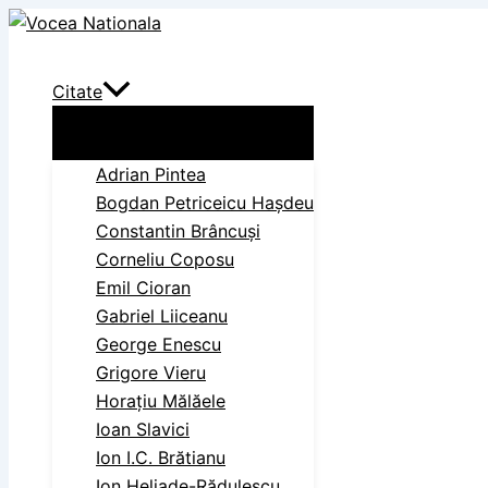
Skip
Search
to
content
Citate
Adrian Pintea
Bogdan Petriceicu Haşdeu
Constantin Brâncuși
Corneliu Coposu
Emil Cioran
Gabriel Liiceanu
George Enescu
Grigore Vieru
Horațiu Mălăele
Ioan Slavici
Ion I.C. Brătianu
Ion Heliade-Rădulescu