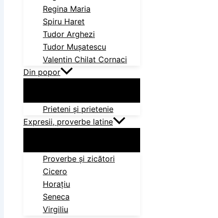
Regina Maria
Spiru Haret
Tudor Arghezi
Tudor Mușatescu
Valentin Chilat Cornaci
Din popor
Prieteni și prietenie
Expresii, proverbe latine
Proverbe și zicători
Cicero
Horațiu
Seneca
Virgiliu