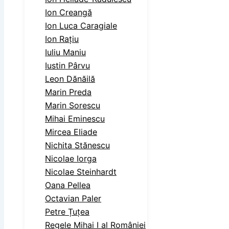
Ion Creangă
Ion Luca Caragiale
Ion Rațiu
Iuliu Maniu
Iustin Pârvu
Leon Dănăilă
Marin Preda
Marin Sorescu
Mihai Eminescu
Mircea Eliade
Nichita Stănescu
Nicolae Iorga
Nicolae Steinhardt
Oana Pellea
Octavian Paler
Petre Țuțea
Regele Mihai I al României