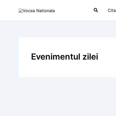
Skip
Search
to
Cita
content
Evenimentul zilei