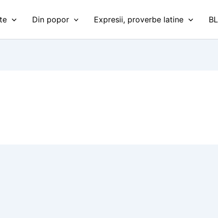
te
Din popor
Expresii, proverbe latine
B