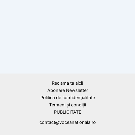
BLOG
Constantin Lăcătușu, primul român care a
cucerit vârful Everest
Reclama ta aici!
Abonare Newsletter
Politica de confidențialitate
Termeni și condiții
PUBLICITATE
contact@voceanationala.ro