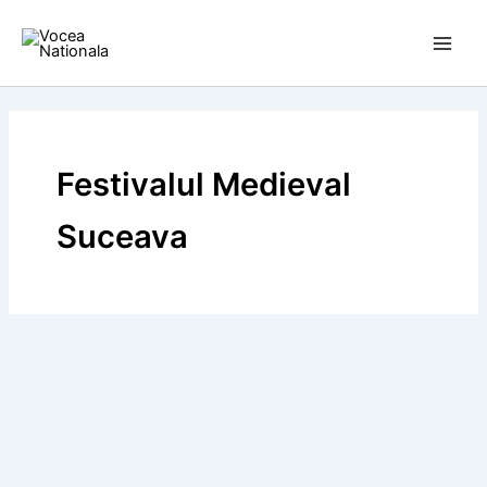
Skip
to
content
Festivalul Medieval
Suceava