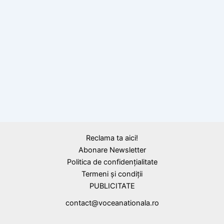
BLOG
Nou record de spectatori la Festivalul de
Artă Medievală din Cetatea de Scaun a
Sucevei.
Reclama ta aici!
Abonare Newsletter
Politica de confidențialitate
Termeni și condiții
PUBLICITATE
contact@voceanationala.ro