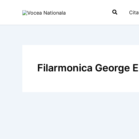
Skip
Search
to
Cita
content
Filarmonica George 