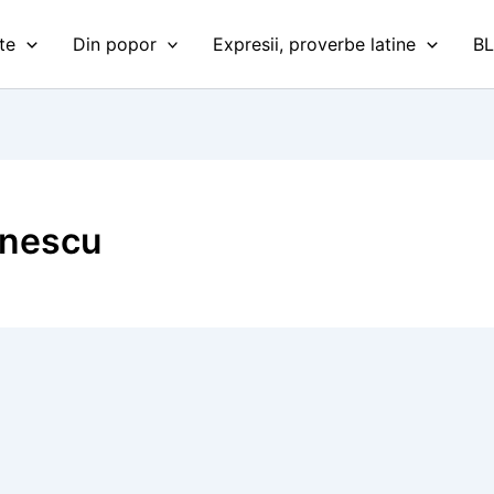
te
Din popor
Expresii, proverbe latine
B
Enescu