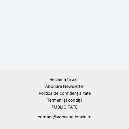
Calendar Istoric
26 august 1826: Ultima execuție publică la
București: Ghiță Cuțui și Simion
Mehedințeanu sunt spânzurați la capul
Podului Târgului de Afară
Reclama ta aici!
Abonare Newsletter
Politica de confidențialitate
Termeni și condiții
PUBLICITATE
contact@voceanationala.ro