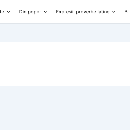
te
Din popor
Expresii, proverbe latine
B