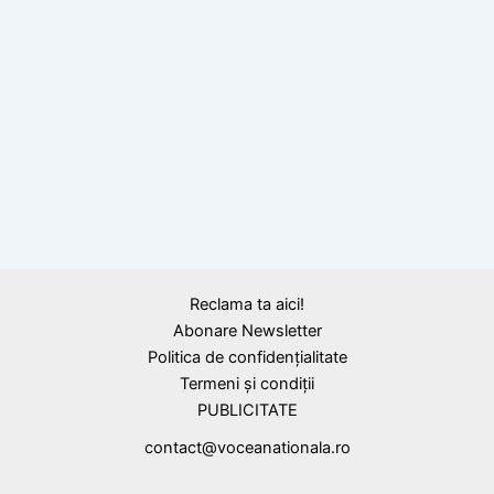
Zile obositoare, citat de Tudor Mușatescu
Reclama ta aici!
Abonare Newsletter
Politica de confidențialitate
Termeni și condiții
PUBLICITATE
contact@voceanationala.ro