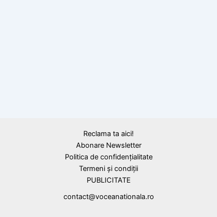
A murit Sylvia Hoișie, inventatoarea
vaccinului Polidin care a salvat generaţii
întregi
Reclama ta aici!
Abonare Newsletter
Politica de confidențialitate
Termeni și condiții
PUBLICITATE
contact@voceanationala.ro