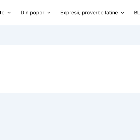
te
Din popor
Expresii, proverbe latine
B