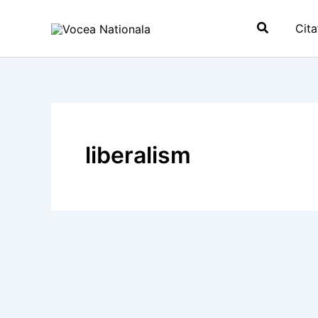
Skip
Search
to
Cita
content
liberalism