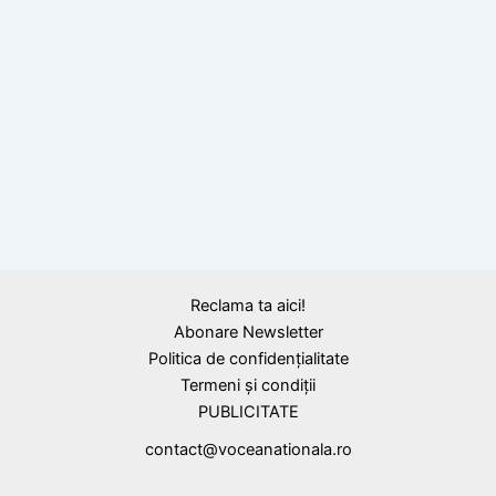
Calendar Istoric
13 noiembrie 1594
:
Mihai Viteazul dă
semnalul începerii luptei antiotomane
Reclama ta aici!
Abonare Newsletter
Politica de confidențialitate
Termeni și condiții
PUBLICITATE
contact@voceanationala.ro