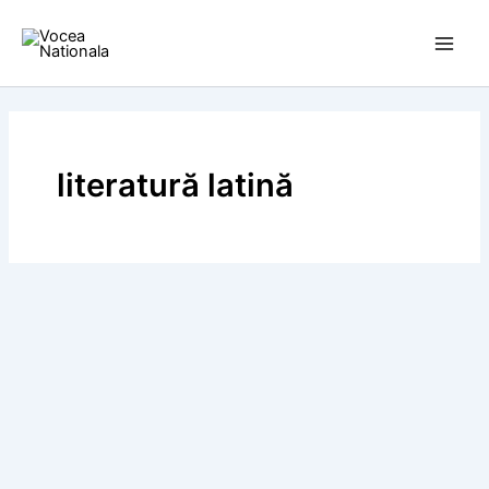
Skip
to
content
literatură latină