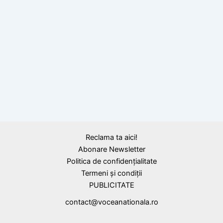
,
Cicero
Expresii, proverbe latine
Citate celebre de la Cicero, înțeleptul care a
marcat istoria Romei
Reclama ta aici!
Abonare Newsletter
Politica de confidențialitate
Termeni și condiții
PUBLICITATE
contact@voceanationala.ro